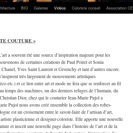
hitecture
BIO
Galeries
Vidéos
Coloriste conseil
Association C
UTE COUTURE »
art a souvent été une source d’inspiration majeure pour les
souvenons de certaines créations de Paul Poiret et Sonia
 Chanel, Yves Saint Laurent et Givenchy et tant d’autres encore.
s’inspirent très largement de mouvements artistiques
co etc.) et ce lien entre art et mode ne fera que se renforcer au fil
au temps des machines, un des derniers refuges de l’humain, du
 Christian Dior, chez qui le couturier Jean-Marie Pujol a
rie Pujol nous avons créé ensemble la collection des robes-
ogue est un croisement entre le savoir-faire de l’artisan d’art,
 artiste plasticienne et designer-coloriste. Elle apporte une nouvelle
ture et inscrit une nouvelle page dans l’histoire de l’art et de la