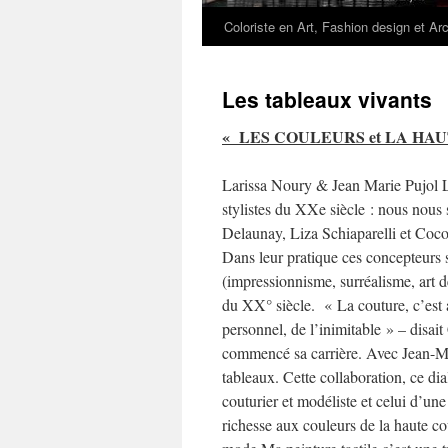
Coloriste en Art, Fashion design et Arc
Aller
au
Les tableaux vivants
contenu
« LES COULEURS et LA HA
Larissa Noury & Jean Marie Pujol L’
stylistes du XXe siècle : nous nous 
Delaunay, Liza Schiaparelli et Coco
Dans leur pratique ces concepteurs 
(impressionnisme, surréalisme, art dé
du XX° siècle. « La couture, c’est 
personnel, de l’inimitable » – disait
commencé sa carrière. Avec Jean-Ma
tableaux. Cette collaboration, ce dial
couturier et modéliste et celui d’une
richesse aux couleurs de la haute cou