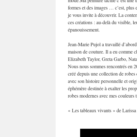
mode.Ma peinture tactile c’est une tr
formes et des images … c’est, plus 
je vous invite à découvrir. La conte
ces créations : au-delà du visible, l
épanouissement.
Jean-Marie Pujol a travaillé d’abord
maison de couture. Il a eu comme clie
Elizabeth Taylor, Greta Garbo, Nata
Nous nous sommes rencontrés en 200
créé depuis une collection de robes
avec son histoire personnelle et orig
éphémère destinée à exalter les prop
robes modernes avec mes couleurs tact
« Les tableaux vivants » de Lariss