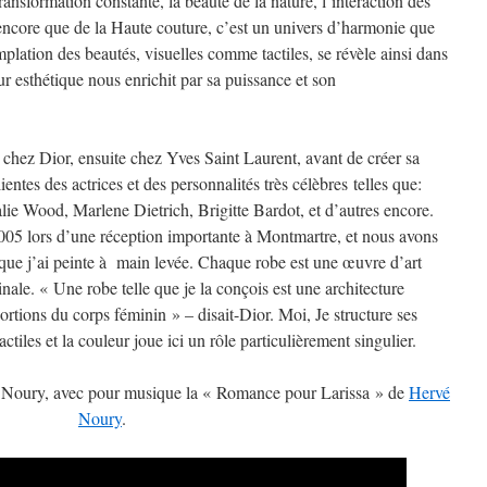
ansformation constante, la beauté de la nature, l’interaction des
encore que de la Haute couture, c’est un univers d’harmonie que
mplation des beautés, visuelles comme tactiles, se révèle ainsi dans
eur esthétique nous enrichit par sa puissance et son
 chez Dior, ensuite chez Yves Saint Laurent, avant de créer sa
ntes des actrices et des personnalités très célèbres telles que:
lie Wood, Marlene Dietrich, Brigitte Bardot, et d’autres encore.
5 lors d’une réception importante à Montmartre, et nous avons
 que j’ai peinte à main levée. Chaque robe est une œuvre d’art
inale. « Une robe telle que je la conçois est une architecture
ortions du corps féminin » – disait-Dior. Moi, Je structure ses
iles et la couleur joue ici un rôle particulièrement singulier.
a Noury, avec pour musique la « Romance pour Larissa » de
Hervé
Noury
.