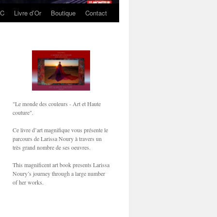
EC
Livre d’Or
Boutique
Contact
"Le monde des couleurs - Art et Haute
couture".
Ce livre d’art magnifique vous présente le
parcours de Larissa Noury à travers un
très grand nombre de ses oeuvres.
This magnificent art book presents Larissa
Noury’s journey through a large number
of her works.